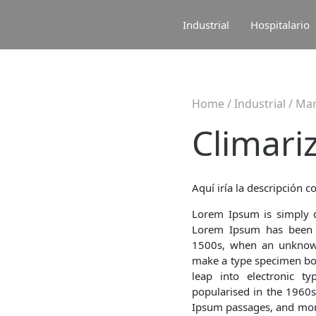
Industrial
Hospitalario
Home
/
Industrial
/
Man
Climar
Aquí iría la descripción co
Lorem Ipsum is simply d
Lorem Ipsum has been t
1500s, when an unknown
make a type specimen book
leap into electronic ty
popularised in the 1960s
Ipsum passages, and more