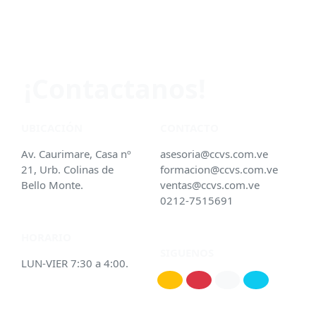
¡Contactanos!
UBICACIÓN
CONTACTO
Av. Caurimare, Casa nº
asesoria@ccvs.com.ve
21, Urb. Colinas de
formacion@ccvs.com.ve
Bello Monte.
ventas@ccvs.com.ve
0212-7515691
HORARIO
SIGUENOS
LUN-VIER 7:30 a 4:00.