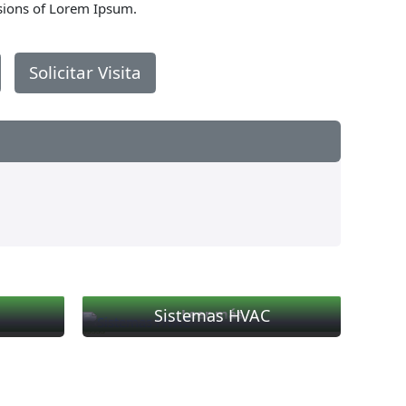
sions of Lorem Ipsum.
Solicitar Visita
Sistemas HVAC
Leer más
Valorado
con
0
de
5