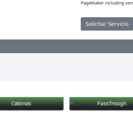
PageMaker including ver
Solicitar Servicio
Cabinas
PassTrough
Leer más
Leer más
Valorado
con
0
de
5