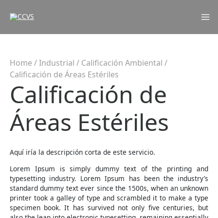
Mai
Me
Home
/
Industrial
/
Calificación Ambiental
/
Calificación de Áreas Estériles
Calificación de
Áreas Estériles
Aquí iría la descripción corta de este servicio.
Lorem Ipsum is simply dummy text of the printing and
typesetting industry. Lorem Ipsum has been the industry’s
standard dummy text ever since the 1500s, when an unknown
printer took a galley of type and scrambled it to make a type
specimen book. It has survived not only five centuries, but
also the leap into electronic typesetting, remaining essentially