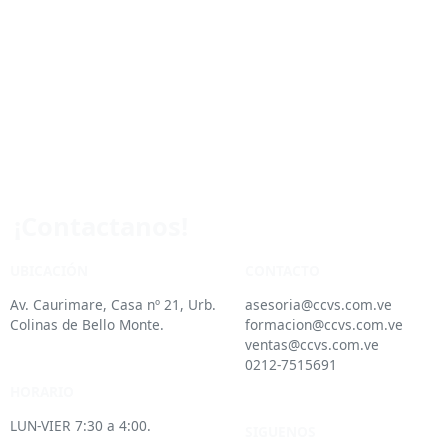
¡Contactanos!
UBICACIÓN
CONTACTO
Av. Caurimare, Casa nº 21, Urb.
asesoria@ccvs.com.ve
Colinas de Bello Monte.
formacion@ccvs.com.ve
ventas@ccvs.com.ve
0212-7515691
HORARIO
LUN-VIER 7:30 a 4:00.
SIGUENOS