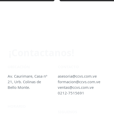
Valorado
con
0
de
5
¡Contactanos!
UBICACIÓN
CONTACTO
Av. Caurimare, Casa nº
asesoria@ccvs.com.ve
21, Urb. Colinas de
formacion@ccvs.com.ve
Bello Monte.
ventas@ccvs.com.ve
0212-7515691
HORARIO
SIGUENOS