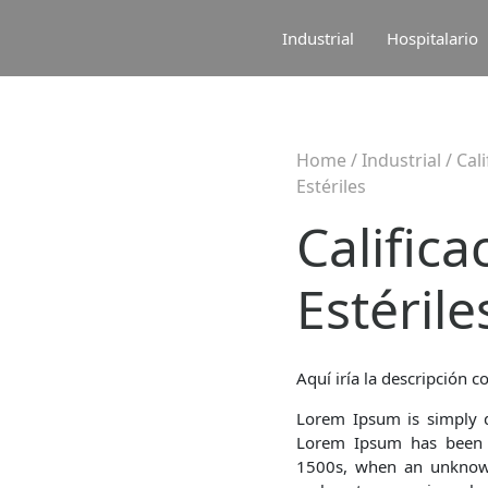
Industrial
Hospitalario
Home
/
Industrial
/
Cal
Estériles
Calific
Estérile
Aquí iría la descripción co
Lorem Ipsum is simply d
Lorem Ipsum has been t
1500s, when an unknown