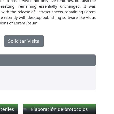
. It has survived not only five centuries, but also the
pesetting, remaining essentially unchanged. It was
 with the release of Letraset sheets containing Lorem
 recently with desktop publishing software like Aldus
sions of Lorem Ipsum.
Solicitar Visita
tériles
Elaboración de protocolos
Leer más