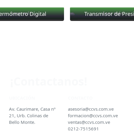
5
ermómetro Digital
Transmisor de Pres
Leer más
Leer más
Valorado
con
0
de
5
¡Contactanos!
UBICACIÓN
CONTACTO
Av. Caurimare, Casa nº
asesoria@ccvs.com.ve
21, Urb. Colinas de
formacion@ccvs.com.ve
Bello Monte.
ventas@ccvs.com.ve
0212-7515691